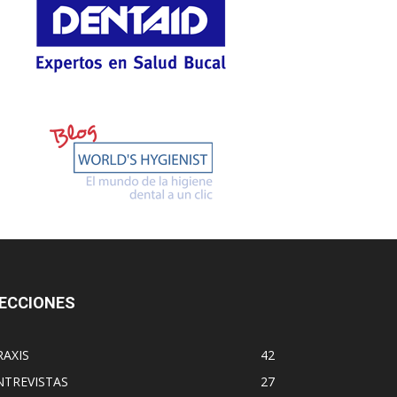
ECCIONES
RAXIS
42
NTREVISTAS
27