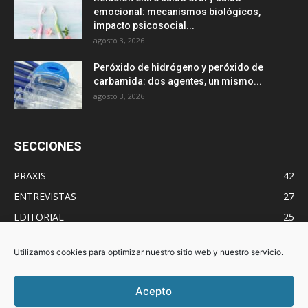
emocional: mecanismos biológicos,
impacto psicosocial...
agosto 3, 2026
Peróxido de hidrógeno y peróxido de
carbamida: dos agentes, un mismo...
agosto 3, 2026
SECCIONES
PRAXIS
42
ENTREVISTAS
27
EDITORIAL
25
OCIO
17
Utilizamos cookies para optimizar nuestro sitio web y nuestro servicio.
GESTIONA-Tⓔ
17
Higienistas
11
Acepto
NUTRICIÓN
11