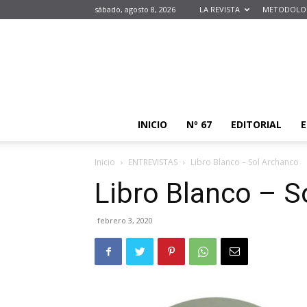
sábado, agosto 8, 2026
LA REVISTA
METODOLOG
INICIO
Nº 67
EDITORIAL
E
Inicio
ENTREVISTAS
Libro Blanco – Sol Archanco
Libro Blanco – S
febrero 3, 2020