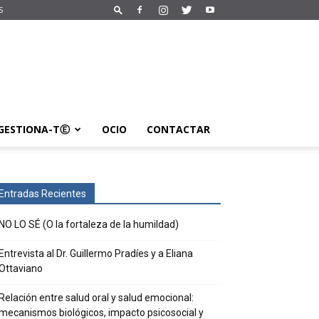
S
GESTIONA-TⒺ
OCIO
CONTACTAR
Entradas Recientes
NO LO SÉ (O la fortaleza de la humildad)
Entrevista al Dr. Guillermo Pradíes y a Eliana
Ottaviano
Relación entre salud oral y salud emocional:
mecanismos biológicos, impacto psicosocial y